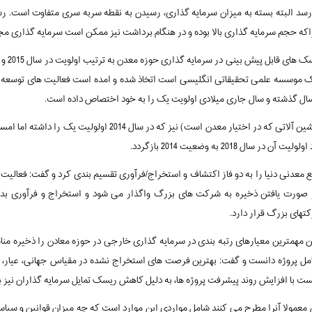
سد البته بسته به میزان سرمایه گذاری، رسیدن به نقطه سربه سری متفاوت است. رس
ن اطلاعات از موسسه EY که یک موسسه علمی تحقیقاتی انگلیسی است اتخاذ شده و امده است فعالیت های ت
توسعه بهره وری (افزایش راندمان ماشین آلاتی که در اختیار معدن است) 
 2018 به وضعیت 2014 بازگردد.
معدنی دنیا را به دو فاز اکتشاف و استخراج/فرآوری تقسیم بندی کرد و گفت: فعالی
ورت یافتن ذخیره به شرکت های بزرگ واگذار می شود و استخراج و فرآوری بدلی
تهای بزرگ قرار دارد.
 مهمترین معیارهای رتبه بندی در سرمایه گذاری خارجی در حوزه معادن را ذخیره منا
ل پروژه دانست و گفت: بهترین فرصت های استخراج نشده در مقیاس جهانی، عیار، تن
نست با افزایش روند پیشرفت پروژه ها، به دلیل کاهش ریسک تمایل سرمایه گذاران نیز 
ن معمولا آنرا مطرح می کنند شامل مواردی این موارد است که چه میزان قوانین و سیا